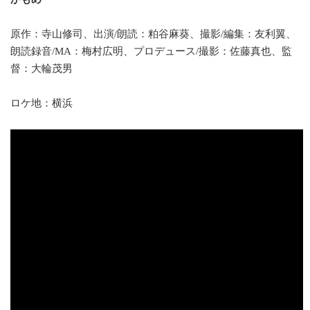
原作：寺山修司、出演/朗読：粕谷麻葵、撮影/編集：友利翼、
朗読録音/MA：梅村広明、プロデュース/撮影：佐藤真也、監
督：大輪茂男
ロケ地：横浜